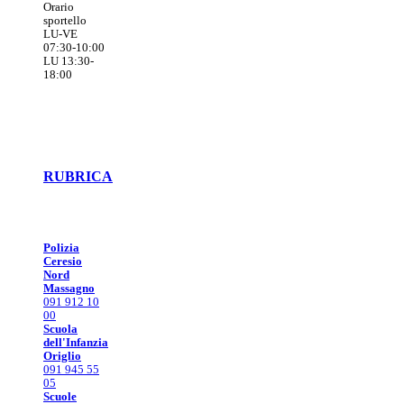
Orario
sportello
LU-VE
07:30-10:00
LU 13:30-
18:00
RUBRICA
Polizia
Ceresio
Nord
Massagno
091 912 10
00
Scuola
dell'Infanzia
Origlio
091 945 55
05
Scuole