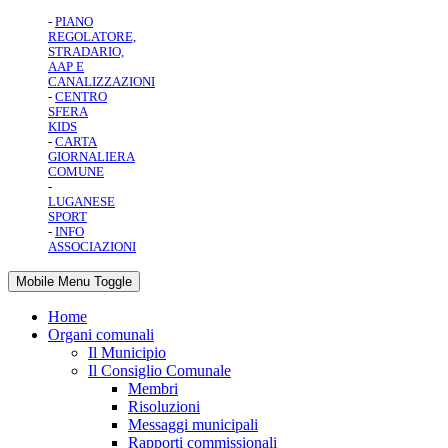
-
PIANO
REGOLATORE,
STRADARIO,
AAP E
CANALIZZAZIONI
-
CENTRO
SFERA
KIDS
-
CARTA
GIORNALIERA
COMUNE
-
LUGANESE
SPORT
-
INFO
ASSOCIAZIONI
Mobile Menu Toggle
Home
Organi comunali
Il Municipio
Il Consiglio Comunale
Membri
Risoluzioni
Messaggi municipali
Rapporti commissionali