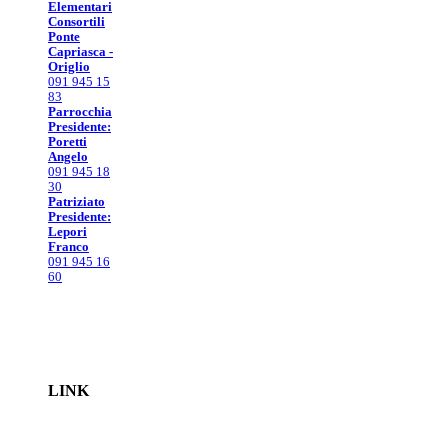
Elementari
Consortili
Ponte
Capriasca -
Origlio
091 945 15
83
Parrocchia
Presidente:
Poretti
Angelo
091 945 18
30
Patriziato
Presidente:
Lepori
Franco
091 945 16
60
LINK