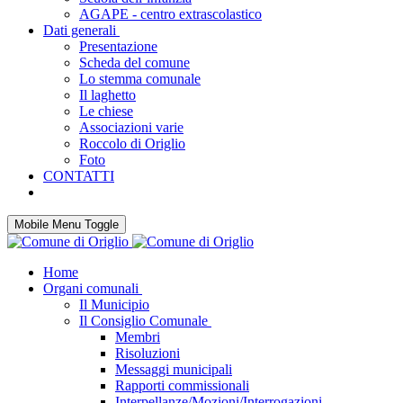
AGAPE - centro extrascolastico
Dati generali
Presentazione
Scheda del comune
Lo stemma comunale
Il laghetto
Le chiese
Associazioni varie
Roccolo di Origlio
Foto
CONTATTI
Mobile Menu Toggle
Home
Organi comunali
Il Municipio
Il Consiglio Comunale
Membri
Risoluzioni
Messaggi municipali
Rapporti commissionali
Interpellanze/Mozioni/Interrogazioni